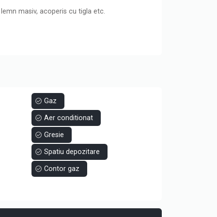
 lemn masiv, acoperis cu tigla etc.
Gaz
Aer conditionat
Gresie
Spatiu depozitare
Contor gaz