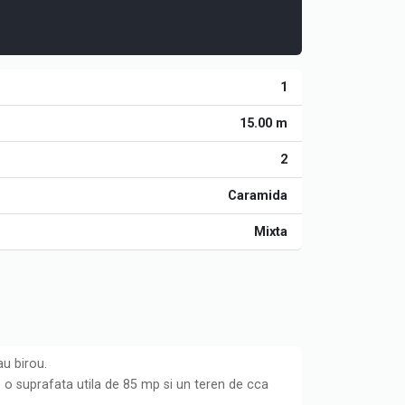
1
15.00 m
2
Caramida
Mixta
au birou.
e o suprafata utila de 85 mp si un teren de cca