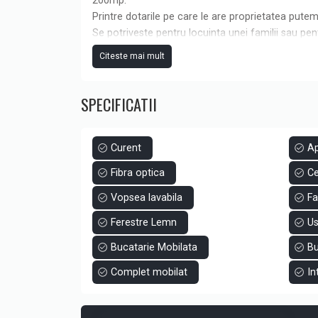
200mp.
Printre dotarile pe care le are proprietatea putem
Se potriveste pentru locuinta unei familii sau pen
Pentru mai multe detalii sau programarea unei vi
Citeste mai mult
SPECIFICATII
Curent
A
Fibra optica
Ce
Vopsea lavabila
Fa
Ferestre Lemn
Us
Bucatarie Mobilata
Bu
Complet mobilat
In