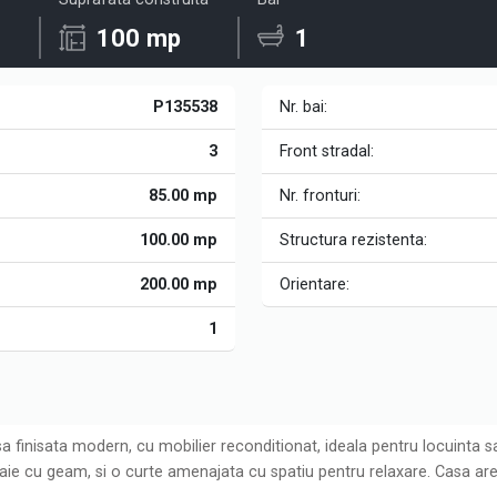
100 mp
1
P135538
Nr. bai:
3
Front stradal:
85.00 mp
Nr. fronturi:
100.00 mp
Structura rezistenta:
200.00 mp
Orientare:
1
a finisata modern, cu mobilier reconditionat, ideala pentru locuinta s
baie cu geam, si o curte amenajata cu spatiu pentru relaxare. Casa ar