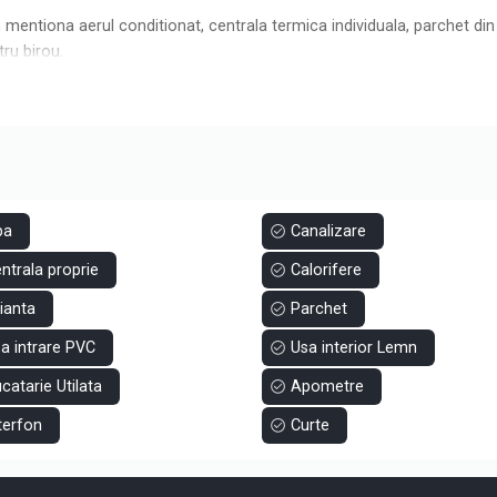
 mentiona aerul conditionat, centrala termica individuala, parchet din
tru birou.
zionari, va rugam sa ne contactati.
pa
Canalizare
ntrala proprie
Calorifere
ianta
Parchet
a intrare PVC
Usa interior Lemn
catarie Utilata
Apometre
terfon
Curte