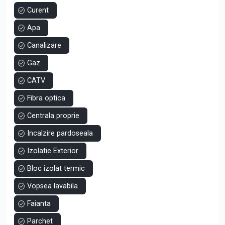
faianta moderna, centrala termica individuala, geamuri PVC,
Curent
incalzire in pardoseala, acces auto automatizat etc.
Apa
Datorita zonei in care se afla imobilul, acesta este pretabil
pentru o familie. Pentru mai multe detalii ne puteti contacta
Canalizare
la numarul de telefon afisat.
Gaz
CATV
Fibra optica
Centrala proprie
Incalzire pardoseala
Izolatie Exterior
Bloc izolat termic
Vopsea lavabila
Faianta
Parchet