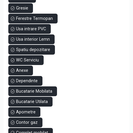
Gresie
Ferestre Termopan
Usa intrare PVC
Usa interior Lemn
Spatiu depozitare
WC Serviciu
Anexe
Dependinte
Bucatarie Mobilata
Bucatarie Utilata
Apometre
Contor gaz
Complet mobilat