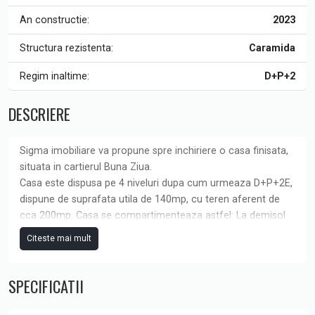
An constructie:
2023
Structura rezistenta:
Caramida
Regim inaltime:
D+P+2
DESCRIERE
Sigma imobiliare va propune spre inchiriere o casa finisata,
situata in cartierul Buna Ziua.
Casa este dispusa pe 4 niveluri dupa cum urmeaza D+P+2E,
dispune de suprafata utila de 140mp, cu teren aferent de
cca 200mp. Casa se compartimenteaza astfel: La demisol
avem garajul, camera pentru depozitare si scari interioare.
Citeste mai mult
La parter gasim livingul, bucataria complet utilata, spatiu
pentru depozitare, baie, acces pe terasa si scari interioare.
SPECIFICATII
Etajele sunt compuse din 3 dormitoare, 2 dressinguri, balcon
si 2 bai. Finisajele pe care le detine sunt moderne printre
care enumeram parchet din lemn, usi din lemn, gresie,