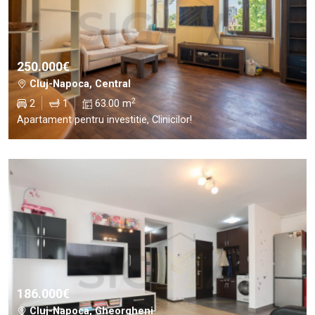
250.000€
Cluj-Napoca, Central
2
2
1
63.00 m
Apartament pentru investitie, Clinicilor!
186.000€
Cluj-Napoca, Gheorgheni