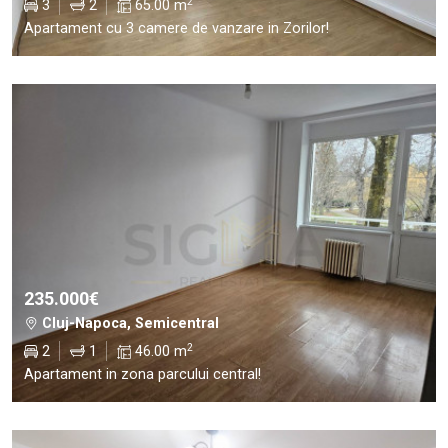
2
3
2
65.00 m
Apartament cu 3 camere de vanzare in Zorilor!
235.000€
Cluj-Napoca, Semicentral
2
2
1
46.00 m
Apartament in zona parcului central!