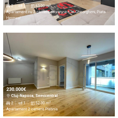
2
2
1
63.00 m
Apartament cu 2 camere de vanzare, in Gheorgheni, Piata
Hermes!
230.000€
Cluj-Napoca, Semicentral
2
2
1
52.00 m
Apartament 2 camere Platinia