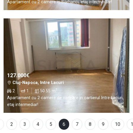
Apartament cu 2 camere in Borhanci, etaj intermediar!
127.000€
Cluj-Napoca, Intre Lacuri
2
2
1
50.55 m
Apartament cu 2 camere de vanzare in cartierul Intre Lacuri,
etaj intermediar!
2
3
4
5
6
7
8
9
10