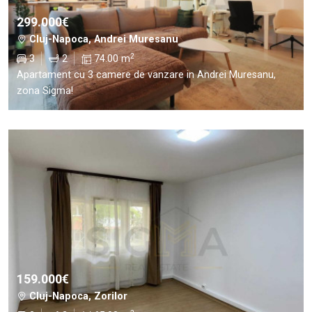
299.000€
Cluj-Napoca, Andrei Muresanu
2
3
2
74.00 m
Apartament cu 3 camere de vanzare in Andrei Muresanu,
zona Sigma!
159.000€
Cluj-Napoca, Zorilor