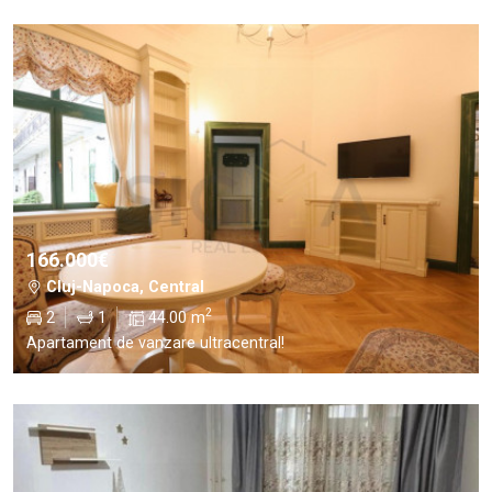
166.000€
Cluj-Napoca, Central
2
2
1
44.00 m
Apartament de vanzare ultracentral!