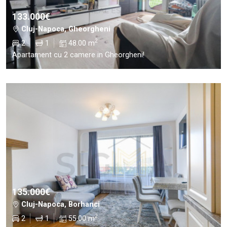
133.000€
Cluj-Napoca, Gheorgheni
2
2
1
48.00 m
Apartament cu 2 camere in Gheorgheni!
135.000€
Cluj-Napoca, Borhanci
2
2
1
55.00 m