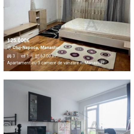
125.000€
Cluj-Napoca, Manastur
2
3
1
67.00 m
Apartament cu 3 camere de vanzare in Manastur!