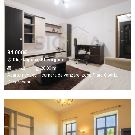
94.000€
Cluj-Napoca, Gheorgheni
2
1
1
28.00 m
Apartament cu 1 camera de vanzare, zona Piata Cipariu,
Gheorgheni!