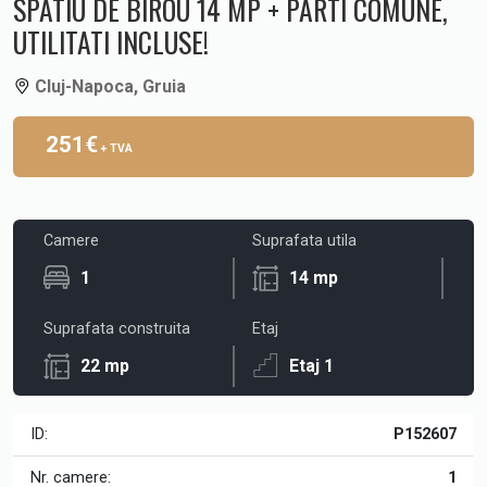
SPATIU DE BIROU 14 MP + PARTI COMUNE,
UTILITATI INCLUSE!
Cluj-Napoca, Gruia
251€
+ TVA
Camere
Suprafata utila
1
14 mp
Suprafata construita
Etaj
22 mp
Etaj 1
ID:
P152607
Nr. camere:
1