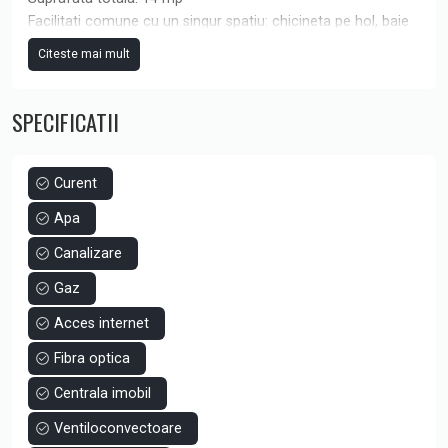
Facilitati comune cu un singur spatiu: chicineta pe hol, baie
la comun.
Citeste mai mult
Acces la bucatarie si sala de mese la demisol.
Beneficii incluse in pret: curent, apa, gaz, internet, curatenie
SPECIFICATII
spatii comune, cafea si ceai.
Tot ce trebuie sa faceti este sa va aduceti laptopul si
echipa!
Pretul afisat nu include TVA.
Curent
Pentru mai multe detalii si vizionari, ne puteti contacta la
Apa
numarul de teleofn afisat.
Canalizare
Gaz
Acces internet
Fibra optica
Centrala imobil
Ventiloconvectoare