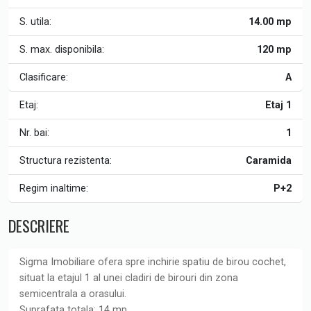
S. utila:
14.00 mp
S. max. disponibila:
120 mp
Clasificare:
A
Etaj:
Etaj 1
Nr. bai:
1
Structura rezistenta:
Caramida
Regim inaltime:
P+2
DESCRIERE
Sigma Imobiliare ofera spre inchirie spatiu de birou cochet,
situat la etajul 1 al unei cladiri de birouri din zona
semicentrala a orasului.
Suprafata totala: 14 mp