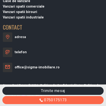
Case de vanzare
Vanzari spatii comerciale
Vanzari spatii birouri
Vanzari spatii industriale
CONTACT
adresa
telefon
office@sigma-imobiliare.ro
Sigma Real Estate © 2026
Politica de Confidentialitate
Politica de
Trimite mesaj
Cookie
Dezvoltat de
ImmoFlux
0750175173