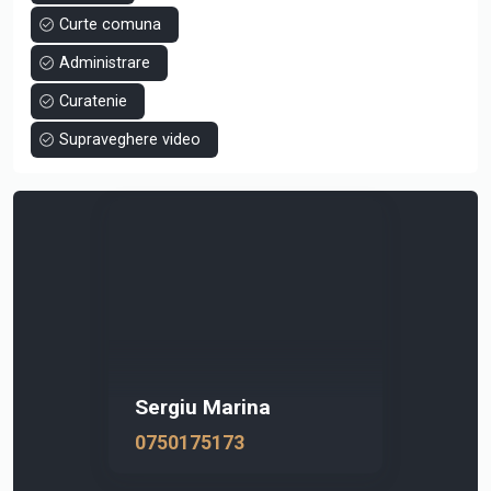
Curte comuna
Administrare
Curatenie
Supraveghere video
Sergiu Marina
0750175173