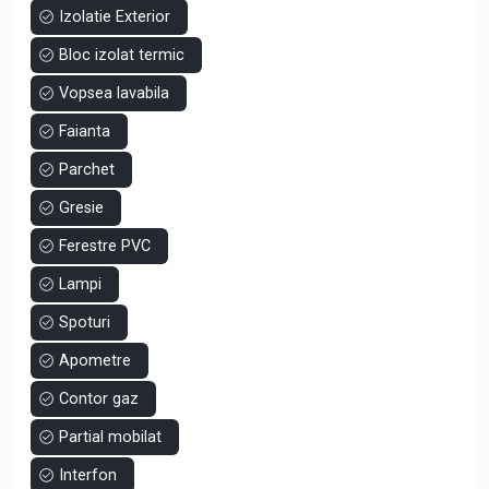
Izolatie Exterior
Bloc izolat termic
Vopsea lavabila
Faianta
Parchet
Gresie
Ferestre PVC
Lampi
Spoturi
Apometre
Contor gaz
Partial mobilat
Interfon