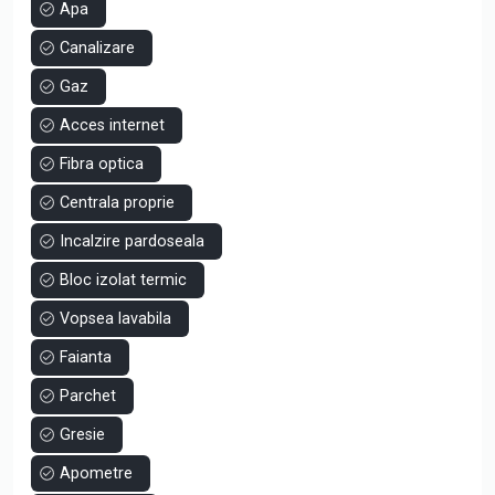
Apa
Inchirierea se realizeaza de pe persoana fizica.
Pentru mai multe detalii sau stabilirea unei vizionari, ne
Canalizare
puteti contacta la numarul de telefon afisat.
Gaz
Acces internet
Fibra optica
Centrala proprie
Incalzire pardoseala
Bloc izolat termic
Vopsea lavabila
Faianta
Parchet
Gresie
Apometre