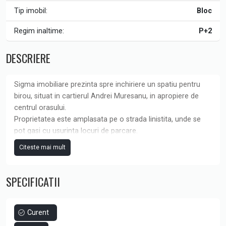
Tip imobil:
Bloc
Regim inaltime:
P+2
DESCRIERE
Sigma imobiliare prezinta spre inchiriere un spatiu pentru
birou, situat in cartierul Andrei Muresanu, in apropiere de
centrul orasului.
Proprietatea este amplasata pe o strada linistita, unde se
pot gasi cu usurinta locuri de parcare.
Spatiul are o suprafata utila de 82 mp si este situat la etajul
Citeste mai mult
1 al unei cladiri noi.
Compartimentarea este practica si cuprinde 2 incaperi,
SPECIFICATII
chicineta, grup sanitar si balcon, fiind potrivit pentru diverse
tipuri de activitati.
Imobilul se afla la prima inchiriere si beneficiaza de dotari
moderne precum centrala termica individuala, incalzire in
Curent
pardoseala si geamuri termopan.