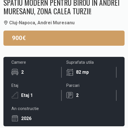
SPATIU MODERN PENTRU BIROU IN ANDREI
MURESANU, ZONA CALEA TURZII!
Cluj-Napoca, Andrei Muresanu
900€
Camere
Suprafata utila
2
82 mp
Etaj
Parcari
Etaj 1
2
An constructie
2026